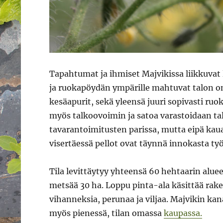
Tapahtumat ja ihmiset Majvikissa liikkuva
ja ruokapöydän ympärille mahtuvat talon om
kesäapurit, sekä yleensä juuri sopivasti ru
myös talkoovoimin ja satoa varastoidaan tal
tavarantoimitusten parissa, mutta eipä kaua
visertäessä pellot ovat täynnä innokasta t
Tila levittäytyy yhteensä 60 hehtaarin aluee
metsää 30 ha. Loppu pinta-ala käsittää rake
vihanneksia, perunaa ja viljaa. Majvikin kan
myös pienessä, tilan omassa
kaupassa.