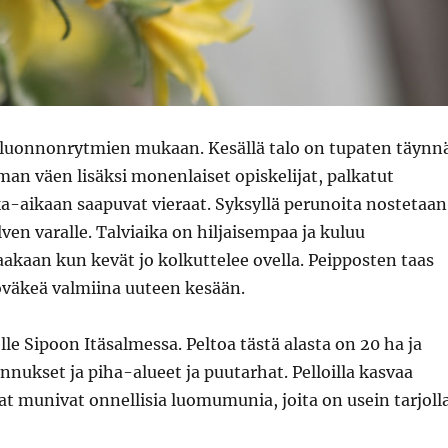
t luonnonrytmien mukaan. Kesällä talo on tupaten täynn
an väen lisäksi monenlaiset opiskelijat, palkatut
oka-aikaan saapuvat vieraat. Syksyllä perunoita nostetaan
ven varalle. Talviaika on hiljaisempaa ja kuluu
akaan kun kevät jo kolkuttelee ovella. Peipposten taas
yöväkeä valmiina uuteen kesään.
lle Sipoon Itäsalmessa. Peltoa tästä alasta on 20 ha ja
nnukset ja piha-alueet ja puutarhat. Pelloilla kasvaa
at munivat onnellisia luomumunia, joita on usein tarjoll