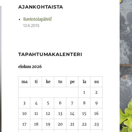
AJANKOHTAISTA
Ravintolapäivä!
12.6.2015
TAPAHTUMAKALENTERI
elokuu 2026
ma
ti
ke
to
pe
la
su
1
2
3
4
5
6
7
8
9
10
11
12
13
14
15
16
17
18
19
20
21
22
23